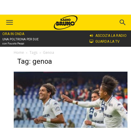
ORA IN ONDA
ASCOLTA LA RADIO
UNA POLTRONA PER DUE
GUARDA LA TV
con Fausto Peppi
Home
Tags
Genoa
Tag: genoa