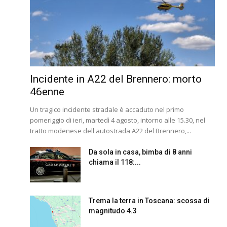
Incidente in A22 del Brennero: morto
46enne
Un tragico incidente stradale è accaduto nel primo
pomeriggio di ieri, martedì 4 agosto, intorno alle 15.30, nel
tratto modenese dell'autostrada A22 del Brennero,...
Da sola in casa, bimba di 8 anni
chiama il 118:...
Trema la terra in Toscana: scossa di
magnitudo 4.3