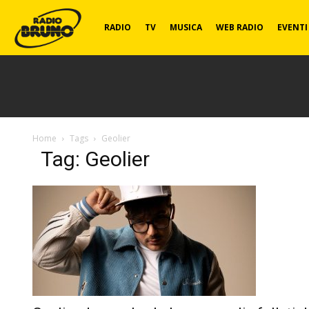
Radio
RADIO
TV
MUSICA
WEB RADIO
EVENTI
Bruno
Home
Tags
Geolier
Tag: Geolier