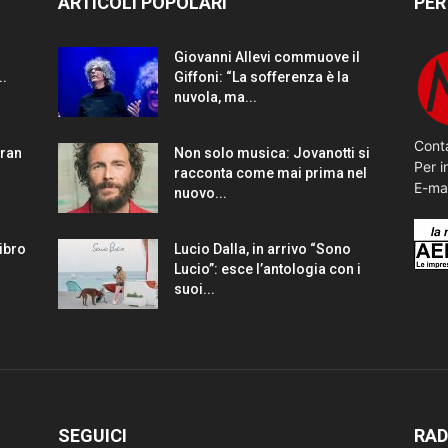
ARTICOLI POPOLARI
PER
Giovanni Allevi commuove il
..
Giffoni: “La sofferenza è la
nuvola, ma...
Conta
gran
Non solo musica: Jovanotti si
Per i
racconta come mai prima nel
E-ma
nuovo...
Libro
Lucio Dalla, in arrivo “Sono
Lucio”: esce l’antologia con i
suoi...
SEGUICI
RAD