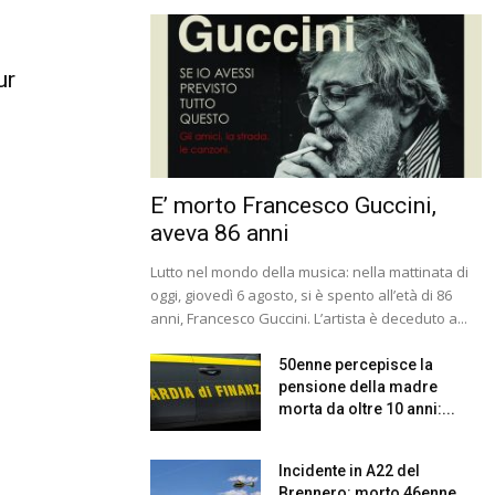
ur
E’ morto Francesco Guccini,
aveva 86 anni
Lutto nel mondo della musica: nella mattinata di
oggi, giovedì 6 agosto, si è spento all’età di 86
anni, Francesco Guccini. L’artista è deceduto a...
50enne percepisce la
pensione della madre
morta da oltre 10 anni:...
Incidente in A22 del
Brennero: morto 46enne