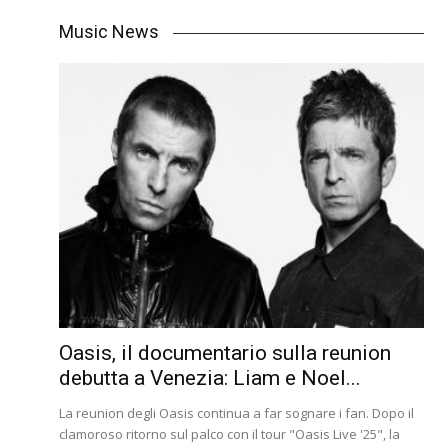
Music News
Oasis, il documentario sulla reunion
debutta a Venezia: Liam e Noel...
La reunion degli Oasis continua a far sognare i fan. Dopo il
clamoroso ritorno sul palco con il tour "Oasis Live '25", la