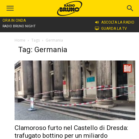
ORA IN ONDA
ASCOLTA LA RADIO
RADIO BRUNO NIGHT
GUARDA LA TV
Home
Tags
Germania
Tag: Germania
Clamoroso furto nel Castello di Dresda:
trafugato bottino per un miliardo