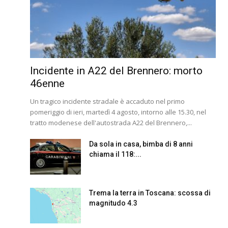
Incidente in A22 del Brennero: morto
46enne
Un tragico incidente stradale è accaduto nel primo
pomeriggio di ieri, martedì 4 agosto, intorno alle 15.30, nel
tratto modenese dell'autostrada A22 del Brennero,...
Da sola in casa, bimba di 8 anni
chiama il 118:...
Trema la terra in Toscana: scossa di
magnitudo 4.3