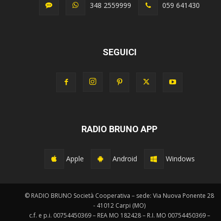
348 2559999
059 641430
SEGUICI
RADIO BRUNO APP
Apple
Android
Windows
© RADIO BRUNO Società Cooperativa – sede: Via Nuova Ponente 28
- 41012 Carpi (MO)
c.f. e p.i. 00754450369 – REA MO 182428 – R.I. MO 00754450369 –