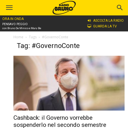
ORA IN ONDA
ASCOLTA LA RADIO
PENSAVO PEGGIO
GUARDA LA TV
con Bruno De Minico e Mary Be
Home
Tags
#GovernoConte
Tag: #GovernoConte
Cashback: il Governo vorrebbe
sospenderlo nel secondo semestre