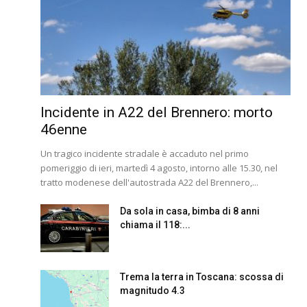
Incidente in A22 del Brennero: morto
46enne
Un tragico incidente stradale è accaduto nel primo
pomeriggio di ieri, martedì 4 agosto, intorno alle 15.30, nel
tratto modenese dell'autostrada A22 del Brennero,...
Da sola in casa, bimba di 8 anni
chiama il 118:...
Trema la terra in Toscana: scossa di
magnitudo 4.3