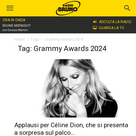
ORA IN ONDA
ASCOLTA LA RADIO
ROUND MIDNIGHT
GUARDA LA TV
con Giorgio Martini
Home
Tags
Grammy Awards 2024
Tag: Grammy Awards 2024
Applausi per Céline Dion, che si presenta
a sorpresa sul palco...