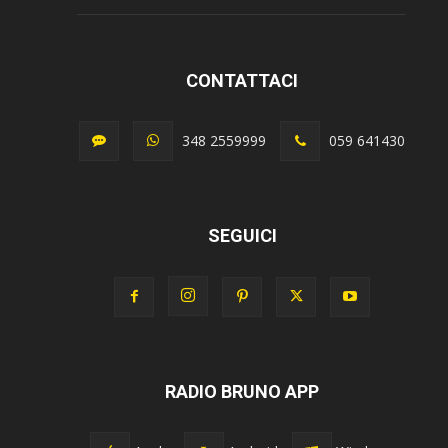
CONTATTACI
348 2559999
059 641430
SEGUICI
RADIO BRUNO APP