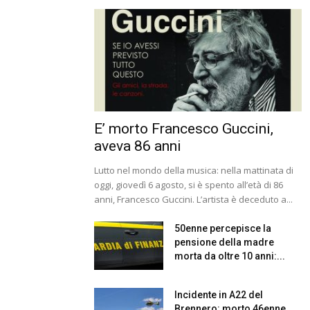
E’ morto Francesco Guccini,
aveva 86 anni
Lutto nel mondo della musica: nella mattinata di
oggi, giovedì 6 agosto, si è spento all’età di 86
anni, Francesco Guccini. L’artista è deceduto a...
50enne percepisce la
pensione della madre
morta da oltre 10 anni:...
Incidente in A22 del
Brennero: morto 46enne