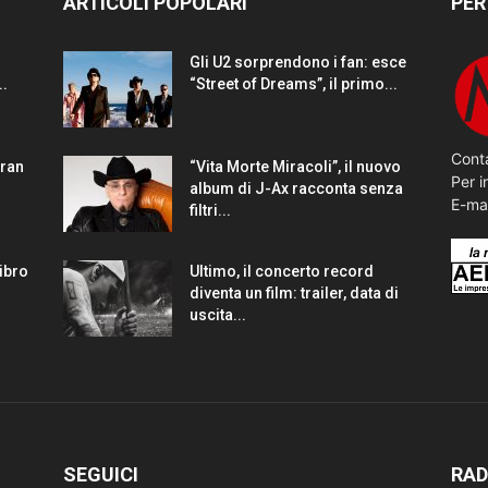
ARTICOLI POPOLARI
PER
Gli U2 sorprendono i fan: esce
..
“Street of Dreams”, il primo...
Conta
gran
“Vita Morte Miracoli”, il nuovo
Per i
album di J-Ax racconta senza
E-ma
filtri...
Libro
Ultimo, il concerto record
diventa un film: trailer, data di
uscita...
SEGUICI
RAD