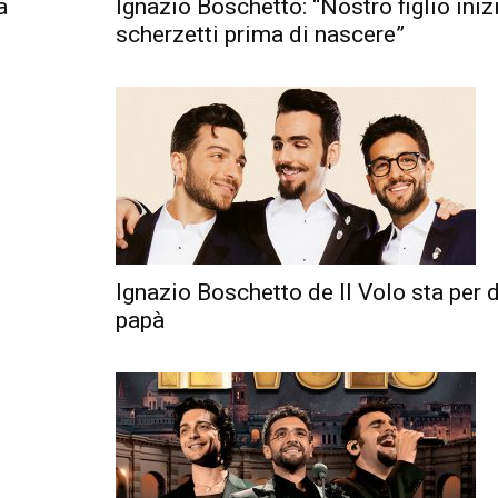
a
Ignazio Boschetto: “Nostro figlio inizi
scherzetti prima di nascere”
Ignazio Boschetto de Il Volo sta per 
papà