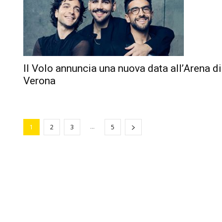
Il Volo annuncia una nuova data all’Arena di
Verona
...
1
2
3
5