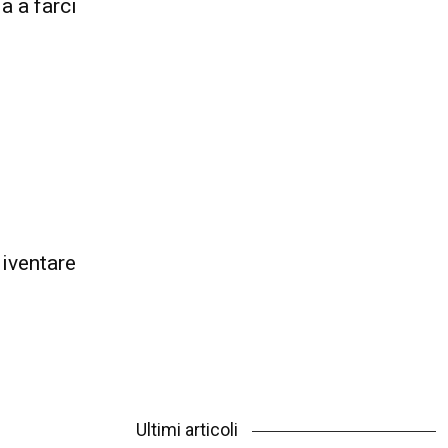
a a farci
diventare
Ultimi articoli