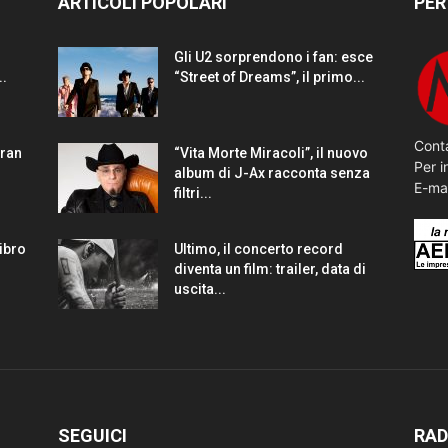
ARTICOLI POPOLARI
PER
Gli U2 sorprendono i fan: esce
..
“Street of Dreams”, il primo...
Conta
gran
“Vita Morte Miracoli”, il nuovo
Per i
album di J-Ax racconta senza
E-ma
filtri...
Libro
Ultimo, il concerto record
diventa un film: trailer, data di
uscita...
SEGUICI
RAD