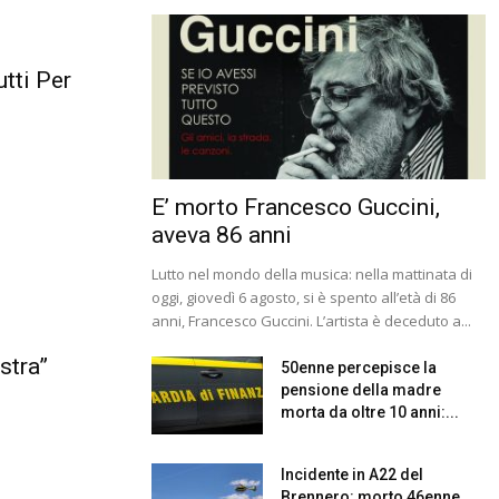
utti Per
E’ morto Francesco Guccini,
aveva 86 anni
Lutto nel mondo della musica: nella mattinata di
oggi, giovedì 6 agosto, si è spento all’età di 86
anni, Francesco Guccini. L’artista è deceduto a...
stra”
50enne percepisce la
pensione della madre
morta da oltre 10 anni:...
Incidente in A22 del
Brennero: morto 46enne