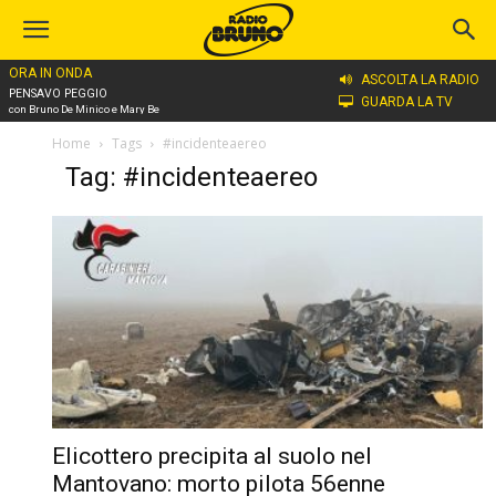
ORA IN ONDA
ASCOLTA LA RADIO
PENSAVO PEGGIO
GUARDA LA TV
con Bruno De Minico e Mary Be
Home
Tags
#incidenteaereo
Tag: #incidenteaereo
Elicottero precipita al suolo nel
Mantovano: morto pilota 56enne