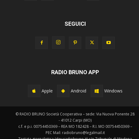
SEGUICI
RADIO BRUNO APP
Apple
Android
Windows
© RADIO BRUNO Società Cooperativa – sede: Via Nuova Ponente 28
- 41012 Carpi (MO)
c.f. e p.i. 00754450369 – REA MO 182428 – R.I. MO 00754450369 –
PEC Mail: radiobruno@legalmail.it
Testata giornalistica (dev.radiobruno.it) c/o Tribunale di Modena