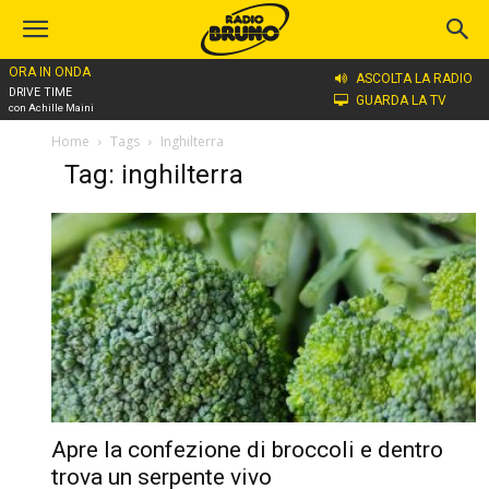
ORA IN ONDA
ASCOLTA LA RADIO
DRIVE TIME
GUARDA LA TV
con Achille Maini
Home
Tags
Inghilterra
Tag: inghilterra
Apre la confezione di broccoli e dentro
trova un serpente vivo