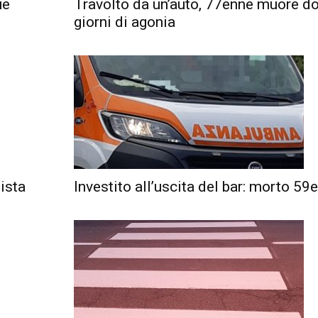
ue
Travolto da un’auto, 77enne muore d
giorni di agonia
lista
Investito all’uscita del bar: morto 59