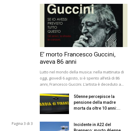
E’ morto Francesco Guccini,
aveva 86 anni
Lutto nel mondo della musica: nella mattinata di
oggi, giovedì 6 agosto, si è spento all’età di 86
anni, Francesco Guccini. L’artista è deceduto a...
50enne percepisce la
pensione della madre
morta da oltre 10 anni:...
Pagina 3 di 3
Incidente in A22 del
Brennero: morto 46enne