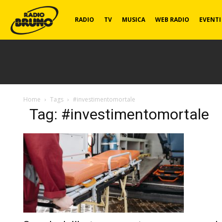
Radio
RADIO
TV
MUSICA
WEB RADIO
EVENTI
Bruno
Home
Tags
#investimentomortale
Tag: #investimentomortale