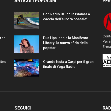
ARTICOLI POPOLARI
PER
Con Radio Bruno in Islanda a
..
caccia dell’aurora boreale!
Conta
gran
Dua Lipa lancia la Manifesto
Per i
Library: la nuova sfida della
E-ma
popstar...
Libro
Grande festa a Carpi per il gran
finale di Yoga Radio...
SEGUICI
RAD