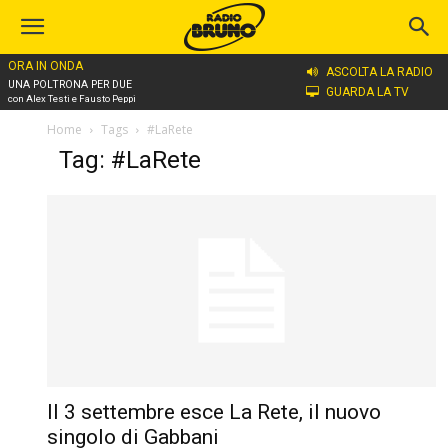
ORA IN ONDA
ASCOLTA LA RADIO
UNA POLTRONA PER DUE
GUARDA LA TV
con Alex Testi e Fausto Peppi
Home
Tags
#LaRete
Tag: #LaRete
Il 3 settembre esce La Rete, il nuovo
singolo di Gabbani