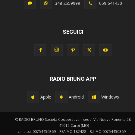
348 2559999
059 641430
SEGUICI
RADIO BRUNO APP
Apple
Android
Windows
© RADIO BRUNO Società Cooperativa – sede: Via Nuova Ponente 28
- 41012 Carpi (MO)
c.f. e p.i. 00754450369 – REA MO 182428 – R.I. MO 00754450369 –