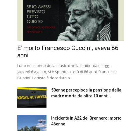
E’ morto Francesco Guccini, aveva 86
anni
Lutto nel mondo della musica: nella mattinata di oggi,
giovedì 6 agosto, si è spento all’età di 86 anni, Francesco
Guccini. L’artista è deceduto a...
50enne percepisce la pensione della
madre morta da oltre 10 anni:...
Incidente in A22 del Brennero: morto
46enne