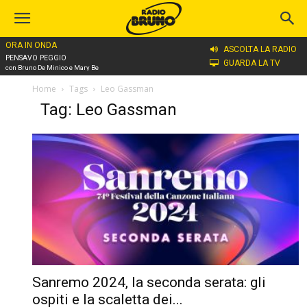
ORA IN ONDA
ASCOLTA LA RADIO
PENSAVO PEGGIO
GUARDA LA TV
con Bruno De Minico e Mary Be
Home
Tags
Leo Gassman
Tag: Leo Gassman
Sanremo 2024, la seconda serata: gli
ospiti e la scaletta dei...