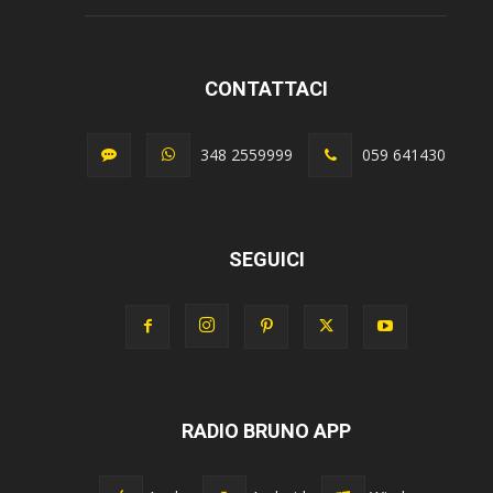
CONTATTACI
348 2559999
059 641430
SEGUICI
RADIO BRUNO APP