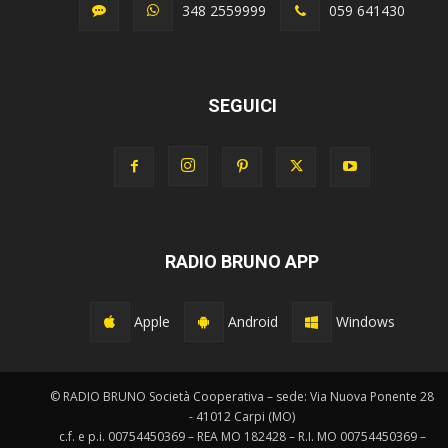
348 2559999
059 641430
SEGUICI
RADIO BRUNO APP
Apple
Android
Windows
© RADIO BRUNO Società Cooperativa – sede: Via Nuova Ponente 28
- 41012 Carpi (MO)
c.f. e p.i. 00754450369 – REA MO 182428 – R.I. MO 00754450369 –