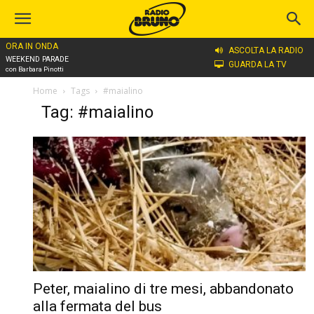
ORA IN ONDA
ASCOLTA LA RADIO
WEEKEND PARADE
GUARDA LA TV
con Barbara Pinotti
Home
Tags
#maialino
Tag: #maialino
Peter, maialino di tre mesi, abbandonato
alla fermata del bus