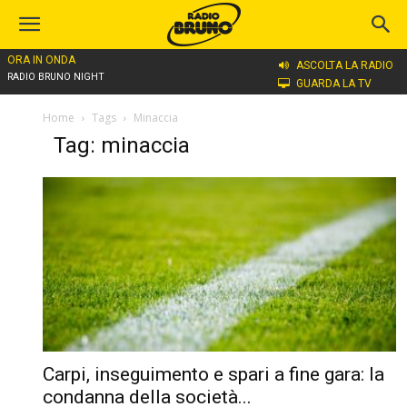
ORA IN ONDA
ASCOLTA LA RADIO
RADIO BRUNO NIGHT
GUARDA LA TV
Home
Tags
Minaccia
Tag: minaccia
Carpi, inseguimento e spari a fine gara: la
condanna della società...