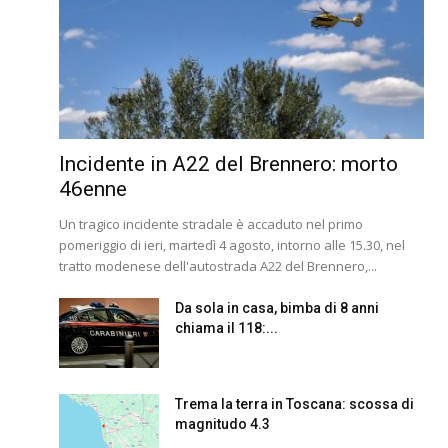
Incidente in A22 del Brennero: morto
46enne
Un tragico incidente stradale è accaduto nel primo
pomeriggio di ieri, martedì 4 agosto, intorno alle 15.30, nel
tratto modenese dell'autostrada A22 del Brennero,...
Da sola in casa, bimba di 8 anni
chiama il 118:...
Trema la terra in Toscana: scossa di
magnitudo 4.3