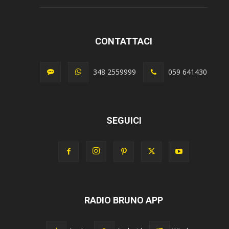
CONTATTACI
348 2559999
059 641430
SEGUICI
RADIO BRUNO APP