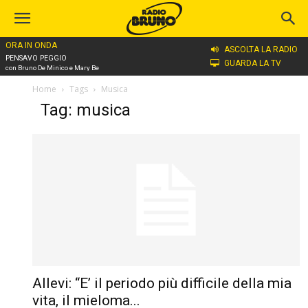
ORA IN ONDA
ASCOLTA LA RADIO
PENSAVO PEGGIO
GUARDA LA TV
con Bruno De Minico e Mary Be
Home
Tags
Musica
Tag: musica
Allevi: “E’ il periodo più difficile della mia
vita, il mieloma...