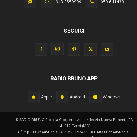
348 2559999
059 641430
SEGUICI
RADIO BRUNO APP
Apple
Android
Windows
© RADIO BRUNO Società Cooperativa – sede: Via Nuova Ponente 28
- 41012 Carpi (MO)
c.f. e p.i. 00754450369 – REA MO 182428 – R.I. MO 00754450369 –