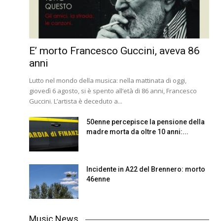
E’ morto Francesco Guccini, aveva 86
anni
Lutto nel mondo della musica: nella mattinata di oggi,
giovedì 6 agosto, si è spento all’età di 86 anni, Francesco
Guccini. L’artista è deceduto a...
50enne percepisce la pensione della
madre morta da oltre 10 anni:...
Incidente in A22 del Brennero: morto
46enne
Music News