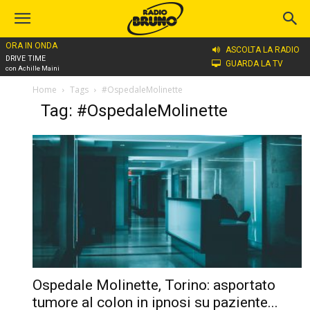
ORA IN ONDA
ASCOLTA LA RADIO
DRIVE TIME
GUARDA LA TV
con Achille Maini
Home
Tags
#OspedaleMolinette
Tag: #OspedaleMolinette
Ospedale Molinette, Torino: asportato
tumore al colon in ipnosi su paziente...