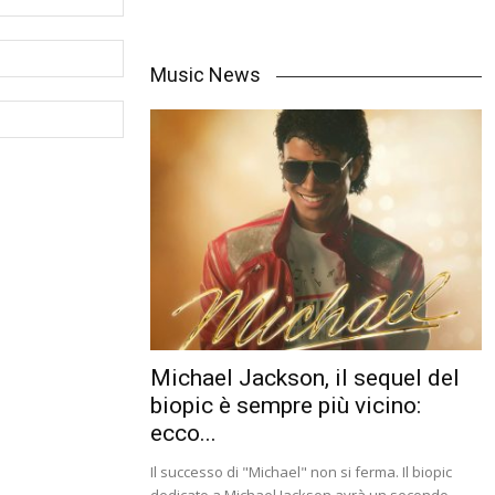
Music News
Michael Jackson, il sequel del
biopic è sempre più vicino:
ecco...
Il successo di "Michael" non si ferma. Il biopic
dedicato a Michael Jackson avrà un secondo