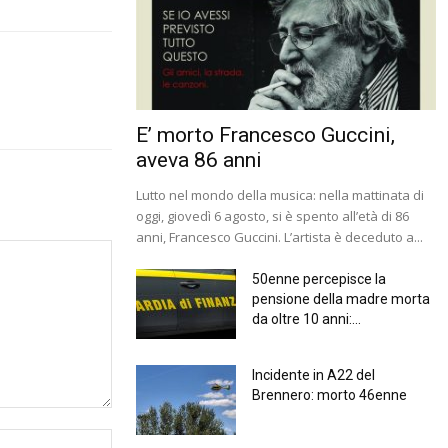
E’ morto Francesco Guccini,
aveva 86 anni
Lutto nel mondo della musica: nella mattinata di
oggi, giovedì 6 agosto, si è spento all’età di 86
anni, Francesco Guccini. L’artista è deceduto a...
50enne percepisce la
pensione della madre morta
da oltre 10 anni:...
Incidente in A22 del
Brennero: morto 46enne