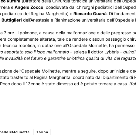
ico Ruffini
(Direttore della Chirurgia toracica universitaria dell’Osped
rrera
e
Angelo Zocco
, coadiuvata dai chirurghi pediatrici dell’Ospe
ia pediatrica del Regina Margherita) e
Riccardo Guanà
. Di fondament
Buttiglieri
dell’Anestesia e Rianimazione universitaria dell’Ospedale 
rca 7 ore. Il polmone, a causa della malformazione e delle pregresse po
 era completamente alterata, tale da rendere ciascun passaggio chir
 tecnica robotica, in dotazione all’Ospedale Molinette, ha permesso 
to asportato solo il lobo malformato
– spiega il dottor Lybèris –
quindi
e invalidità nel futuro e garantire un’ottima qualità di vita del ragazz
mazione dell’Ospedale Molinette, mentre a seguire, dopo un’iniziale d
è stato trasferito al Regina Margherita, coordinato dal Dipartimento di
. Poco dopo il 13enne è stato dimesso ed è potuto tornare a casa.
(fo
pedaleMolinette
Torino