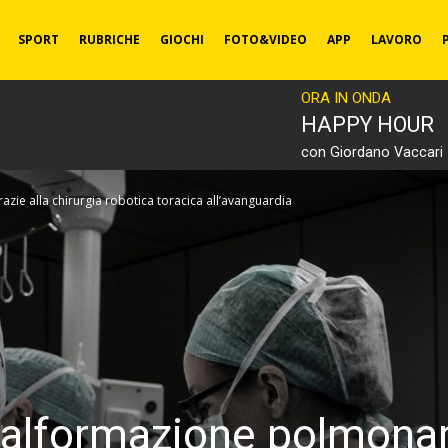
SPORT
RUBRICHE
GIOCHI
FOTO&VIDEO
APP
LAVORO
ORA IN ONDA
HAPPY HOUR
con Giordano Vaccari
ie alla chirurgia robotica toracica all’avanguardia
alformazione polmonare