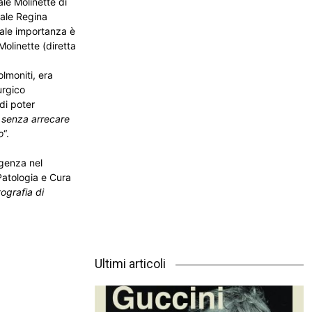
ale Molinette di
dale Regina
ale importanza è
Molinette (diretta
lmoniti, era
urgico
di poter
 senza arrecare
o
“.
egenza nel
 Patologia e Cura
tografia di
Ultimi articoli