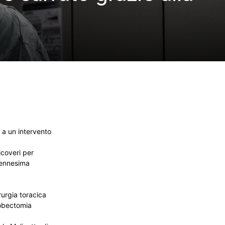
 a un intervento
ricoveri per
l’ennesima
rurgia toracica
 lobectomia