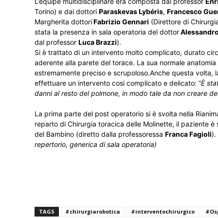
L’equipe multidisciplinare era composta dal professor
Enr
Torino) e dai dottori
Paraskevas Lybéris
,
Francesco Gue
Margherita dottori
Fabrizio Gennari
(Direttore di Chirurg
stata la presenza in sala operatoria del dottor
Alessandro 
dal professor
Luca Brazzi
).
Si è trattato di un intervento molto complicato, durato ci
aderente alla parete del torace. La sua normale anatomia
estremamente preciso e scrupoloso.Anche questa volta, la
effettuare un intervento cosi complicato e delicato: “
È sta
danni al resto del polmone, in modo tale da non creare dell
La prima parte del post operatorio si è svolta nella Riani
reparto di Chirurgia toracica delle Molinette, il paziente 
del Bambino (diretto dalla professoressa
Franca Fagioli
)
repertorio, generica di sala operatoria)
TAGS
#chirurgiarobotica
#interventochirurgico
#Os