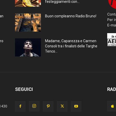
festeggiamenti con...
Conta
ran
Buon compleanno Radio Bruno!
Per i
E-ma
bro
Madame, Caparezza e Carmen
Consoli tra i finalisti delle Targhe
Tenco...
SEGUICI
RAD
1430