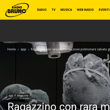
Radio
RADIO
TV
MUSICA
WEB RADIO
EVENTI
Bruno
Home
app
Ragazzino con rara malformazione polmonare salvato graz
app
Magazine
Ragazzino con rara m