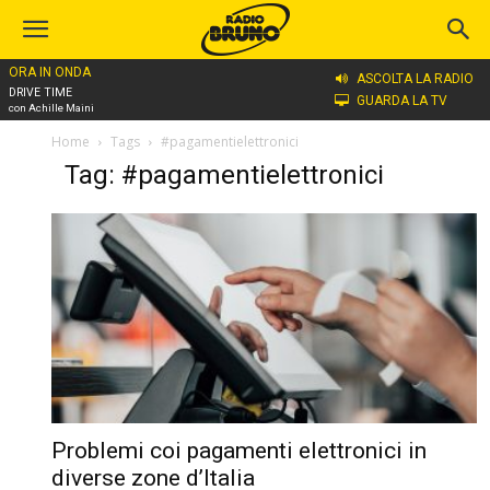
ORA IN ONDA
ASCOLTA LA RADIO
DRIVE TIME
GUARDA LA TV
con Achille Maini
Home
Tags
#pagamentielettronici
Tag: #pagamentielettronici
Problemi coi pagamenti elettronici in
diverse zone d’Italia