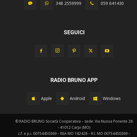
348 2559999
059 641430
SEGUICI
RADIO BRUNO APP
Apple
Android
Windows
© RADIO BRUNO Società Cooperativa – sede: Via Nuova Ponente 28
- 41012 Carpi (MO)
c.f. e p.i. 00754450369 – REA MO 182428 – R.I. MO 00754450369 –