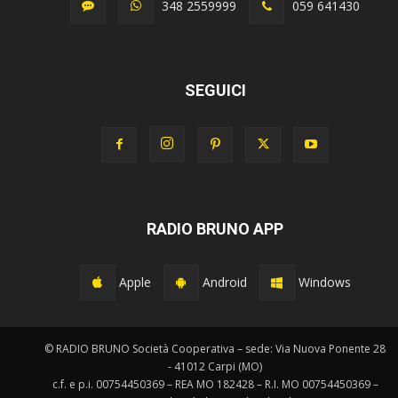
348 2559999
059 641430
SEGUICI
RADIO BRUNO APP
Apple
Android
Windows
© RADIO BRUNO Società Cooperativa – sede: Via Nuova Ponente 28
- 41012 Carpi (MO)
c.f. e p.i. 00754450369 – REA MO 182428 – R.I. MO 00754450369 –