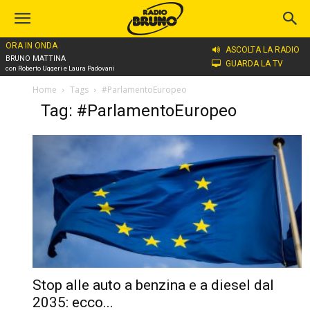
ORA IN ONDA
ASCOLTA LA RADIO
BRUNO MATTINA
GUARDA LA TV
con Roberto Uggeri e Laura Padovani
Home
Tags
#ParlamentoEuropeo
Tag: #ParlamentoEuropeo
Stop alle auto a benzina e a diesel dal
2035: ecco...