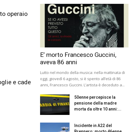
rto operaio
E’ morto Francesco Guccini,
aveva 86 anni
Lutto nel mondo della musica: nella mattinata di
oggi, giovedì 6 agosto, si è spento all’età di 86
oglie e cade
anni, Francesco Guccini. L’artista è deceduto a...
50enne percepisce la
pensione della madre
morta da oltre 10 anni:...
Incidente in A22 del
Brennero: morto 46enne