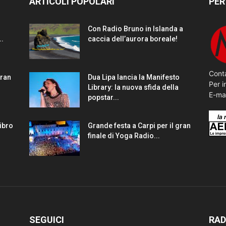
ARTICOLI POPOLARI
PER
Con Radio Bruno in Islanda a
..
caccia dell’aurora boreale!
Conta
gran
Dua Lipa lancia la Manifesto
Per i
Library: la nuova sfida della
E-ma
popstar...
Libro
Grande festa a Carpi per il gran
finale di Yoga Radio...
SEGUICI
RAD