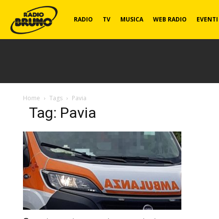
Radio
RADIO
TV
MUSICA
WEB RADIO
EVENTI
Bruno
Home
Tags
Pavia
Tag: Pavia