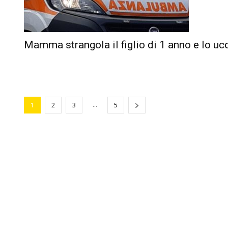
Mamma strangola il figlio di 1 anno e lo uc
...
1
2
3
5