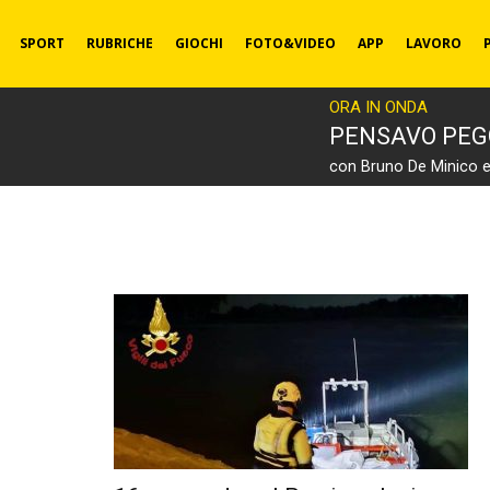
SPORT
RUBRICHE
GIOCHI
FOTO&VIDEO
APP
LAVORO
ORA IN ONDA
PENSAVO PEG
con Bruno De Minico 