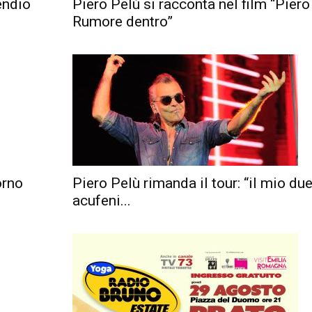
endio
Piero Pelù si racconta nel film “Piero
Rumore dentro”
orno
Piero Pelù rimanda il tour: “il mio due
acufeni...