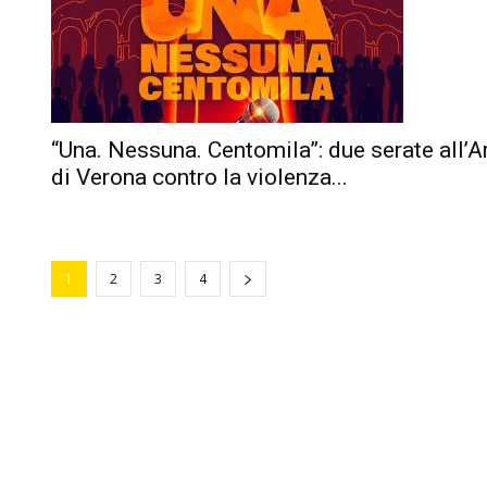
“Una. Nessuna. Centomila”: due serate all’A
di Verona contro la violenza...
1
2
3
4