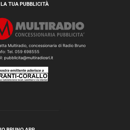
 LA TUA PUBBLICITÀ
tta Multiradio, concessionaria di Radio Bruno
nfo: Tel. 059 698555
il:
pubblicita@multiradiosrl.it
IO BRUNO APP