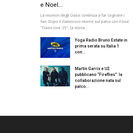
e Noel...
La reunion degli Oasis continua a far sognare i
fan. Dopo il clamoroso ritorno sul palco con il tour
"Oasis Live '25", la storia...
Yoga Radio Bruno Estate in
prima serata su Italia 1
con...
Martin Garrix e U2
pubblicano “Fireflies”: la
collaborazione nata sul
palco...