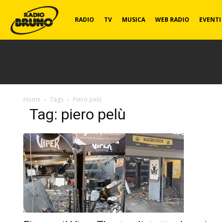
Radio
RADIO
TV
MUSICA
WEB RADIO
EVENTI
Bruno
Home
Tags
Piero pelù
Tag: piero pelù