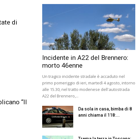
tate di
Incidente in A22 del Brennero:
morto 46enne
Un tragico incidente stradale è accaduto nel
primo pomeriggio di ieri, martedì 4 agosto, intorno
alle 15.30, nel tratto modenese dell'autostrada
A22 del Brennero,...
licano “Il
Da sola in casa, bimba di 8
anni chiama il 118:...
Trema la terra in Toscana: