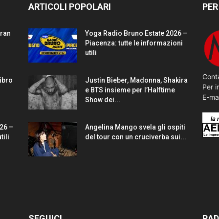
ARTICOLI POPOLARI
PER
gran
Yoga Radio Bruno Estate 2026 –
Piacenza: tutte le informazioni
utili
Conta
Libro
Justin Bieber, Madonna, Shakira
Per i
e BTS insieme per l’Halftime
E-ma
Show dei...
26 –
Angelina Mango svela gli ospiti
tili
del tour con un cruciverba sui...
SEGUICI
RAD