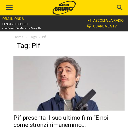
ORA IN ONDA
ASCOLTA LA RADIO
PENSAVO PEGGIO
GUARDA LA TV
con Bruno De Minico e Mary Be
Home
Tags
Pif
Tag: Pif
Pif presenta il suo ultimo film “E noi
come stronzi rimanemmo...