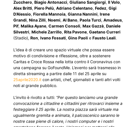
Zucchero
,
Biagio Antonacci
,
Giuliano Sangiorgi
,
Il Volo
,
Alex Britti
,
Piero Pelù
,
Adriano Celentano
,
Fedez
,
Gigi
D’Alessio
,
Fiorella Mannoia
,
Gianna Nannini
,
Irene
Grandi
,
Nina Zilli
,
Noemi
,
Al Bano
,
Paola Turci
,
Amadeus
,
Pif
,
Malika Ayane
,
Carmen Consoli
,
Max Gazzè
,
Daniele
Silvestri
,
Michele Zarrillo
,
Rita Pavone
,
Gaetano Curreri
(Stadio),
Ron
,
Ivano Fossati
,
Gino Paoli
e
Fausto Leali
.
L’idea è di creare uno spazio virtuale che possa essere
motivo di condivisione e riflessione, oltre a sostenere
Caritas e Croce Rossa nella lotta contro il Coronavirus con
una campagna su GoFoundMe. L’evento sarà trasmesso in
diretta streaming a partire dalle 11 del 25 aprile su
25aprile2020.it
con artisti, chef, giornalisti e tanti altri volti
noti al grande pubblico.
L’invito è rivolto a tutti:
“Per questo lanciamo una grande
convocazione a cittadine e cittadini per ritrovarci insieme a
festeggiare il 25 aprile. La nostra piazza sarà virtuale ma
ugualmente gremita e animata, il palcoscenico saranno le
nostre case piene di calore, i nostri computer e i nostri