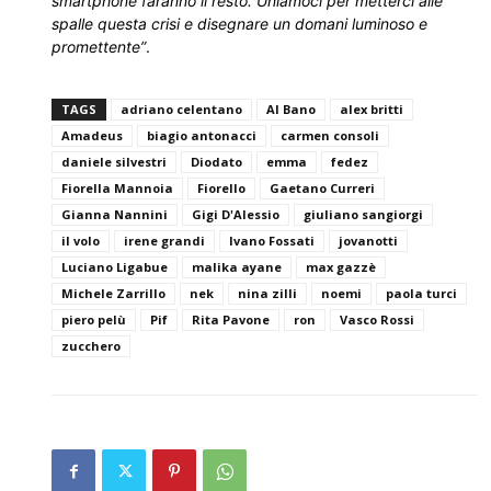
smartphone faranno il resto. Uniamoci per metterci alle
spalle questa crisi e disegnare un domani luminoso e
promettente”
.
TAGS
adriano celentano
Al Bano
alex britti
Amadeus
biagio antonacci
carmen consoli
daniele silvestri
Diodato
emma
fedez
Fiorella Mannoia
Fiorello
Gaetano Curreri
Gianna Nannini
Gigi D'Alessio
giuliano sangiorgi
il volo
irene grandi
Ivano Fossati
jovanotti
Luciano Ligabue
malika ayane
max gazzè
Michele Zarrillo
nek
nina zilli
noemi
paola turci
piero pelù
Pif
Rita Pavone
ron
Vasco Rossi
zucchero