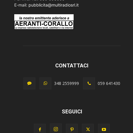
E-mail:
pubblicita@multiradiosrl.it
CONTATTACI
348 2559999
059 641430
SEGUICI