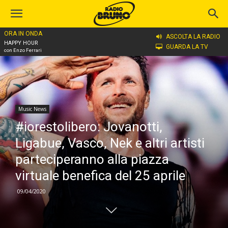
ORA IN ONDA
Home
Music News
ASCOLTA LA RADIO
HAPPY HOUR
GUARDA LA TV
con Enzo Ferrari
Music News
#iorestolibero: Jovanotti,
Ligabue, Vasco, Nek e altri artisti
parteciperanno alla piazza
virtuale benefica del 25 aprile
09/04/2020