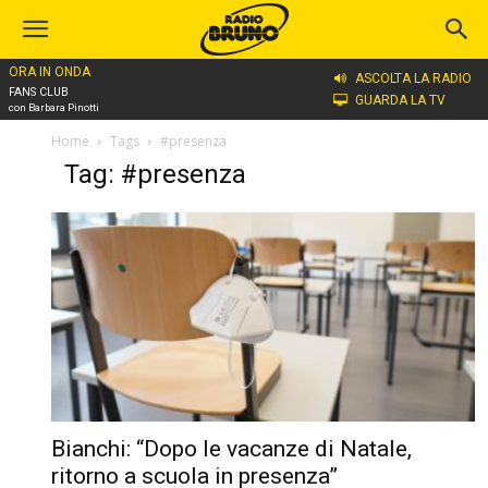
ORA IN ONDA
ASCOLTA LA RADIO
FANS CLUB
GUARDA LA TV
con Barbara Pinotti
Home
Tags
#presenza
Tag: #presenza
Bianchi: “Dopo le vacanze di Natale,
ritorno a scuola in presenza”