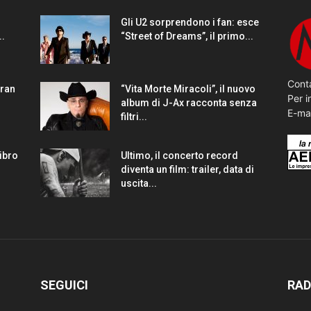
Gli U2 sorprendono i fan: esce
..
“Street of Dreams”, il primo...
Conta
gran
“Vita Morte Miracoli”, il nuovo
Per i
album di J-Ax racconta senza
E-ma
filtri...
Libro
Ultimo, il concerto record
diventa un film: trailer, data di
uscita...
SEGUICI
RAD