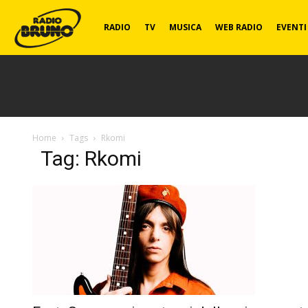
Radio
RADIO
TV
MUSICA
WEB RADIO
EVENTI
Bruno
Home
Tags
Rkomi
Tag: Rkomi