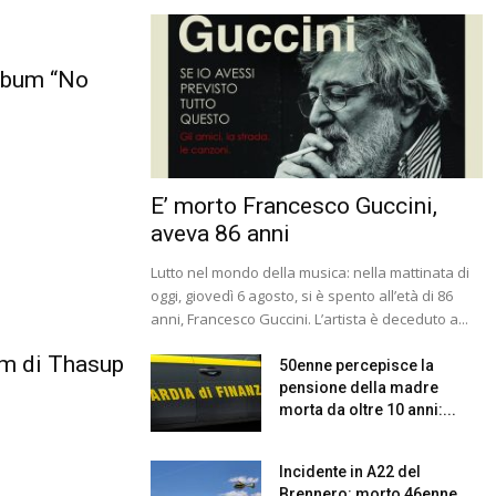
album “No
E’ morto Francesco Guccini,
aveva 86 anni
Lutto nel mondo della musica: nella mattinata di
oggi, giovedì 6 agosto, si è spento all’età di 86
anni, Francesco Guccini. L’artista è deceduto a...
um di Thasup
50enne percepisce la
pensione della madre
morta da oltre 10 anni:...
Incidente in A22 del
Brennero: morto 46enne