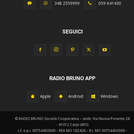
348 2559999
059 641430
SEGUICI
RADIO BRUNO APP
Apple
Android
Windows
© RADIO BRUNO Società Cooperativa – sede: Via Nuova Ponente 28
- 41012 Carpi (MO)
c.f. e p.i. 00754450369 – REA MO 182428 – R.I. MO 00754450369 –