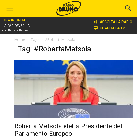
ORA IN ONDA
ASCOLTA LA RADIO
LA RADIOSVEGLIA
GUARDA LA TV
con Barbara Barbieri
Home
Tags
#RobertaMetsola
Tag: #RobertaMetsola
Roberta Metsola eletta Presidente del
Parlamento Europeo