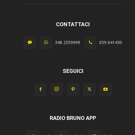
CONTATTACI
348 2559999
059 641430
SEGUICI
RADIO BRUNO APP