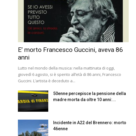
E’ morto Francesco Guccini, aveva 86
anni
Lutto nel mondo della musica: nella mattinata di oggi,
giovedì 6 agosto, si è spento all’età di 86 anni, Francesco
Guccini. L’artista è deceduto a...
50enne percepisce la pensione della
madre morta da oltre 10 anni:...
Incidente in A22 del Brennero: morto
46enne