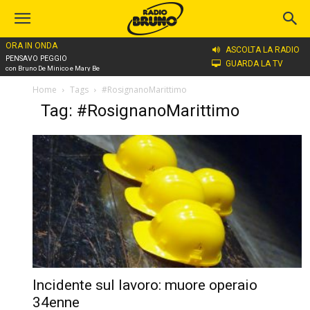
ORA IN ONDA
ASCOLTA LA RADIO
PENSAVO PEGGIO
GUARDA LA TV
con Bruno De Minico e Mary Be
Home
Tags
#RosignanoMarittimo
Tag: #RosignanoMarittimo
Incidente sul lavoro: muore operaio
34enne