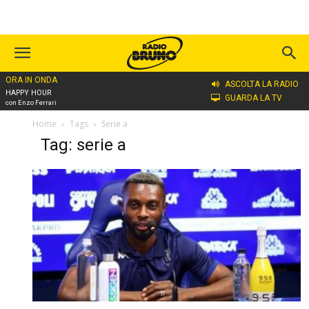
ORA IN ONDA
ASCOLTA LA RADIO
HAPPY HOUR
GUARDA LA TV
con Enzo Ferrari
Home
Tags
Serie a
Tag: serie a