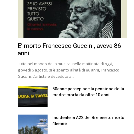
E’ morto Francesco Guccini, aveva 86
anni
Lutto nel mondo della musica: nella mattinata di oggi,
giovedì 6 agosto, si è spento all’età di 86 anni, Francesco
Guccini. L’artista è deceduto a...
50enne percepisce la pensione della
madre morta da oltre 10 anni:...
Incidente in A22 del Brennero: morto
46enne