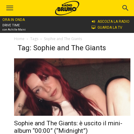
ORA IN ONDA
ASCOLTA LA RADIO
DRIVE TIME
GUARDA LA TV
con Achille Maini
Home
Tags
Sophie and The Giants
Tag: Sophie and The Giants
Sophie and The Giants: è uscito il mini-
album “00:00” (“Midnight”)