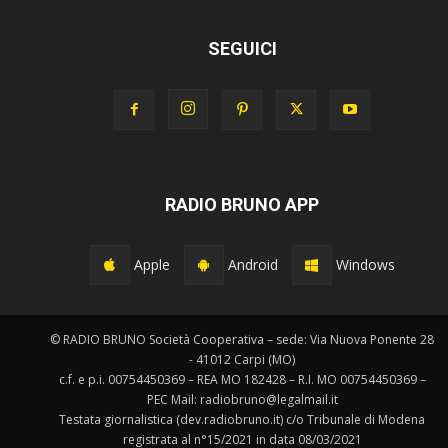
SEGUICI
RADIO BRUNO APP
Apple
Android
Windows
© RADIO BRUNO Società Cooperativa – sede: Via Nuova Ponente 28
- 41012 Carpi (MO)
c.f. e p.i. 00754450369 – REA MO 182428 – R.I. MO 00754450369 –
PEC Mail: radiobruno@legalmail.it
Testata giornalistica (dev.radiobruno.it) c/o Tribunale di Modena
registrata al n°15/2021 in data 08/03/2021