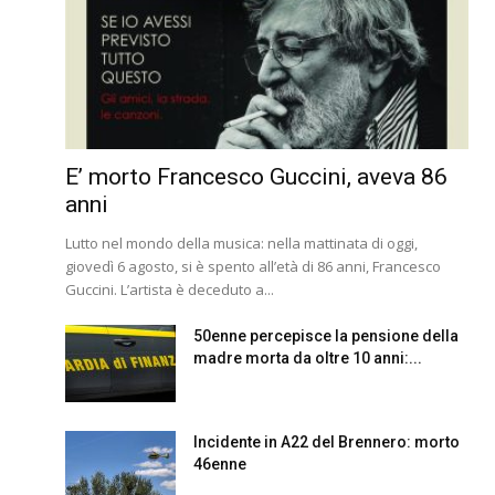
E’ morto Francesco Guccini, aveva 86
anni
Lutto nel mondo della musica: nella mattinata di oggi,
giovedì 6 agosto, si è spento all’età di 86 anni, Francesco
Guccini. L’artista è deceduto a...
50enne percepisce la pensione della
madre morta da oltre 10 anni:...
Incidente in A22 del Brennero: morto
46enne