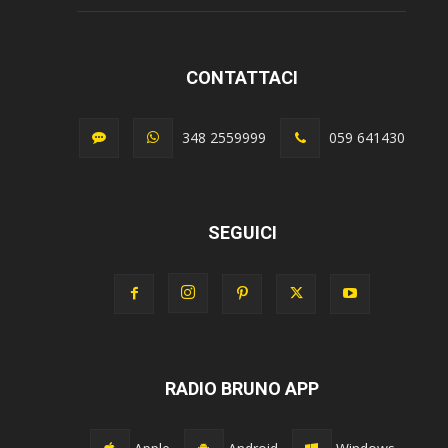
CONTATTACI
348 2559999
059 641430
SEGUICI
RADIO BRUNO APP