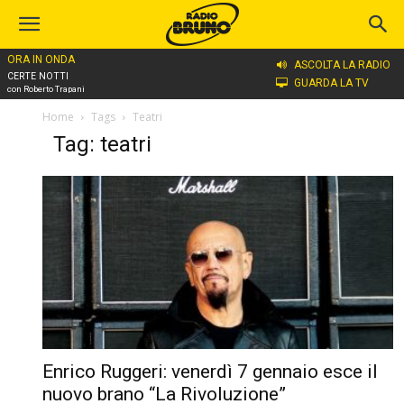
ORA IN ONDA
ASCOLTA LA RADIO
CERTE NOTTI
GUARDA LA TV
con Roberto Trapani
Home
Tags
Teatri
Tag: teatri
Enrico Ruggeri: venerdì 7 gennaio esce il
nuovo brano “La Rivoluzione”