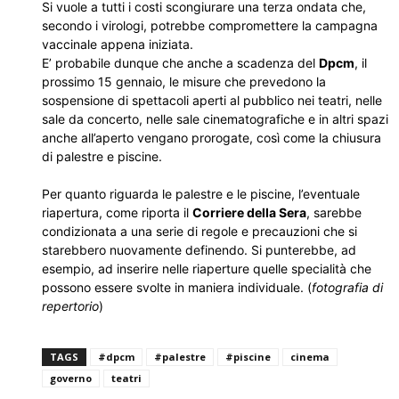
Si vuole a tutti i costi scongiurare una terza ondata che,
secondo i virologi, potrebbe compromettere la campagna
vaccinale appena iniziata.
E’ probabile dunque che anche a scadenza del
Dpcm
, il
prossimo 15 gennaio, le misure che prevedono la
sospensione di spettacoli aperti al pubblico nei teatri, nelle
sale da concerto, nelle sale cinematografiche e in altri spazi
anche all’aperto vengano prorogate, così come la chiusura
di palestre e piscine.
Per quanto riguarda le palestre e le piscine, l’eventuale
riapertura, come riporta il
Corriere della Sera
, sarebbe
condizionata a una serie di regole e precauzioni che si
starebbero nuovamente definendo. Si punterebbe, ad
esempio, ad inserire nelle riaperture quelle specialità che
possono essere svolte in maniera individuale. (
fotografia di
repertorio
)
TAGS
#dpcm
#palestre
#piscine
cinema
governo
teatri