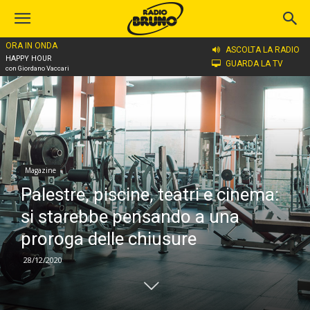
ORA IN ONDA
Home
Magazine
ASCOLTA LA RADIO
HAPPY HOUR
GUARDA LA TV
con Giordano Vaccari
Magazine
Palestre, piscine, teatri e cinema:
si starebbe pensando a una
proroga delle chiusure
28/12/2020