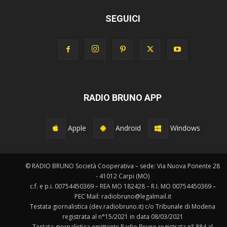
SEGUICI
RADIO BRUNO APP
Apple
Android
Windows
© RADIO BRUNO Società Cooperativa – sede: Via Nuova Ponente 28
- 41012 Carpi (MO)
c.f. e p.i. 00754450369 – REA MO 182428 – R.I. MO 00754450369 –
PEC Mail: radiobruno@legalmail.it
Testata giornalistica (dev.radiobruno.it) c/o Tribunale di Modena
registrata al n°15/2021 in data 08/03/2021
Testata giornalistica emittente Radio Bruno registrata n° 884 al