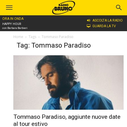
ORA IN ONDA
ASCOLTA LA RADIO
HAPPY HOUR
GUARDA LA TV
con Barbara Barbieri
Home
Tags
Tommaso Paradiso
Tag: Tommaso Paradiso
Tommaso Paradiso, aggiunte nuove date
al tour estivo