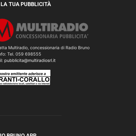
 LA TUA PUBBLICITÀ
tta Multiradio, concessionaria di Radio Bruno
nfo: Tel. 059 698555
il:
pubblicita@multiradiosrl.it
IO BRUNO APP