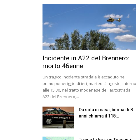
Incidente in A22 del Brennero:
morto 46enne
Un tragico incidente stradale è accaduto nel
primo pomeriggio di ieri, martedì 4 agosto, intorno
alle 15.30, nel tratto modenese dell'autostrada
A22 del Brennero,...
Da sola in casa, bimba di 8
anni chiama il 118:...
Trema la terra in Toscana: