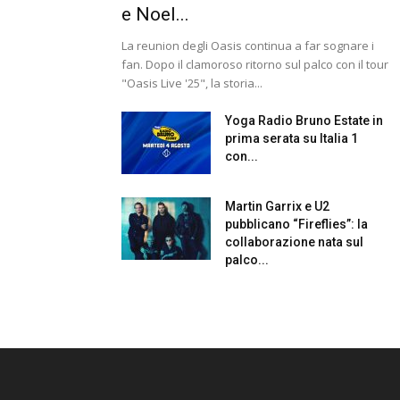
e Noel...
La reunion degli Oasis continua a far sognare i
fan. Dopo il clamoroso ritorno sul palco con il tour
"Oasis Live '25", la storia...
Yoga Radio Bruno Estate in
prima serata su Italia 1
con...
Martin Garrix e U2
pubblicano “Fireflies”: la
collaborazione nata sul
palco...