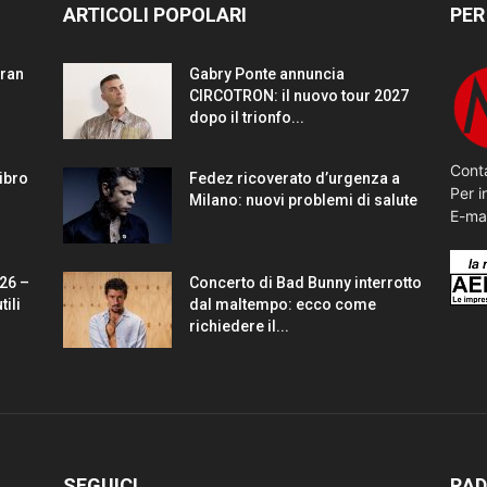
ARTICOLI POPOLARI
PER
gran
Gabry Ponte annuncia
CIRCOTRON: il nuovo tour 2027
dopo il trionfo...
Conta
Libro
Fedez ricoverato d’urgenza a
Per i
Milano: nuovi problemi di salute
E-ma
26 –
Concerto di Bad Bunny interrotto
tili
dal maltempo: ecco come
richiedere il...
SEGUICI
RAD