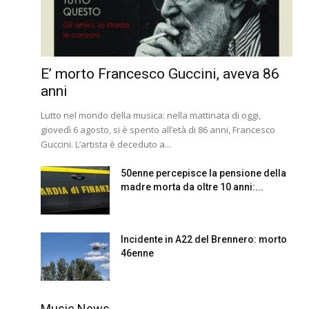
E’ morto Francesco Guccini, aveva 86
anni
Lutto nel mondo della musica: nella mattinata di oggi,
giovedì 6 agosto, si è spento all’età di 86 anni, Francesco
Guccini. L’artista è deceduto a...
50enne percepisce la pensione della
madre morta da oltre 10 anni:...
Incidente in A22 del Brennero: morto
46enne
Music News