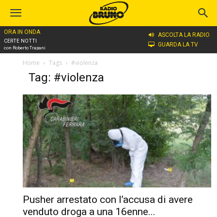
ORA IN ONDA
ASCOLTA LA RADIO
CERTE NOTTI
GUARDA LA TV
con Roberto Trapani
Home
Tags
#violenza
Tag: #violenza
Pusher arrestato con l’accusa di avere
venduto droga a una 16enne...