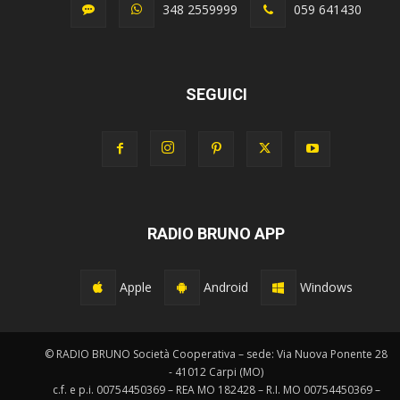
348 2559999
059 641430
SEGUICI
RADIO BRUNO APP
Apple
Android
Windows
© RADIO BRUNO Società Cooperativa – sede: Via Nuova Ponente 28
- 41012 Carpi (MO)
c.f. e p.i. 00754450369 – REA MO 182428 – R.I. MO 00754450369 –