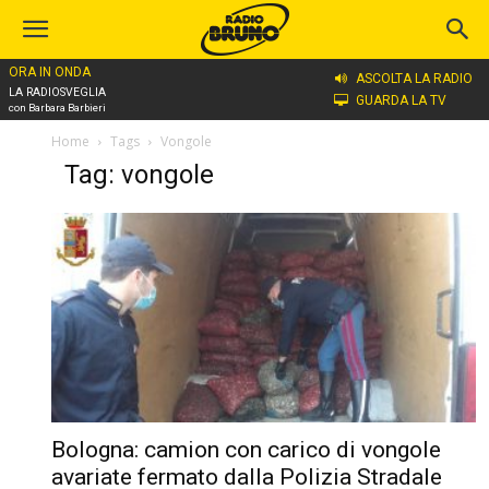
ORA IN ONDA
ASCOLTA LA RADIO
LA RADIOSVEGLIA
GUARDA LA TV
con Barbara Barbieri
Home
Tags
Vongole
Tag: vongole
Bologna: camion con carico di vongole
avariate fermato dalla Polizia Stradale