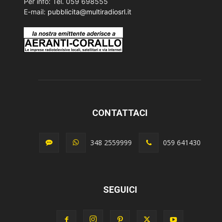
Per info: Tel. 059 698555
E-mail:
pubblicita@multiradiosrl.it
CONTATTACI
348 2559999
059 641430
SEGUICI