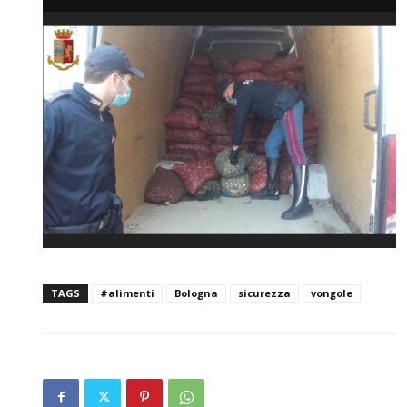
TAGS
#alimenti
Bologna
sicurezza
vongole