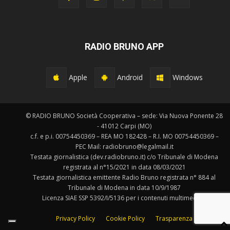
RADIO BRUNO APP
Apple
Android
Windows
© RADIO BRUNO Società Cooperativa – sede: Via Nuova Ponente 28
- 41012 Carpi (MO)
c.f. e p.i. 00754450369 – REA MO 182428 – R.I. MO 00754450369 –
PEC Mail: radiobruno@legalmail.it
Testata giornalistica (dev.radiobruno.it) c/o Tribunale di Modena
registrata al n°15/2021 in data 08/03/2021
Testata giornalistica emittente Radio Bruno registrata n° 884 al
Tribunale di Modena in data 10/9/1987
Licenza SIAE SSP 5392/I/5136 per i contenuti multimediali.
Privacy Policy
Cookie Policy
Trasparenza