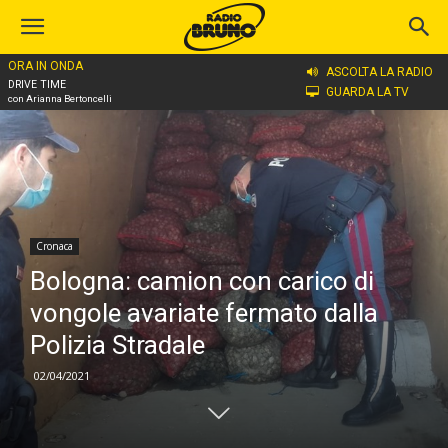
ORA IN ONDA
Home
Cronaca
ASCOLTA LA RADIO
DRIVE TIME
GUARDA LA TV
con Arianna Bertoncelli
Cronaca
Bologna: camion con carico di
vongole avariate fermato dalla
Polizia Stradale
02/04/2021