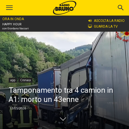
ORA IN ONDA
Home
app
ASCOLTA LA RADIO
HAPPY HOUR
GUARDA LA TV
con Giordano Vaccari
app
Cronaca
Tamponamento tra 4 camion in
A1: morto un 43enne
13/05/2026