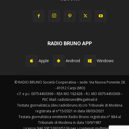
RADIO BRUNO APP
Apple
Android
Windows
© RADIO BRUNO Società Cooperativa – sede: Via Nuova Ponente 28
- 41012 Carpi (MO)
c.f. e p.i. 00754450369 – REA MO 182428 – R.I. MO 00754450369 –
PEC Mail: radiobruno@legalmail.it
Testata giornalistica (dev.radiobruno.it) c/o Tribunale di Modena
registrata al n°15/2021 in data 08/03/2021
Testata giornalistica emittente Radio Bruno registrata n° 884 al
Tribunale di Modena in data 10/9/1987
Licenza SIAE SSP 5392/I/5136 per i contenuti multimediali.