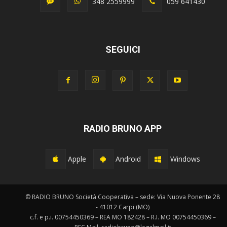
348 2559999
059 641430
SEGUICI
RADIO BRUNO APP
Apple
Android
Windows
© RADIO BRUNO Società Cooperativa – sede: Via Nuova Ponente 28
- 41012 Carpi (MO)
c.f. e p.i. 00754450369 – REA MO 182428 – R.I. MO 00754450369 –