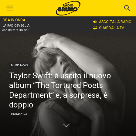
ORA IN ONDA
Home
Music News
ASCOLTA LA RADIO
LA RADIOSVEGLIA
GUARDA LA TV
con Barbara Barbieri
Music News
Taylor Swift: è uscito il nuovo
album “The Tortured Poets
Department” e, a sorpresa, è
doppio
19/04/2024