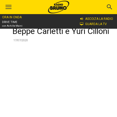
ORA IN ONDA
ASCOLTA LA RADIO
Home
Beppe Carletti e Yuri Cilloni
DRIVE TIME
GUARDA LA TV
con Achille Maini
Beppe Carletti e Yuri Cilloni
17/07/2020