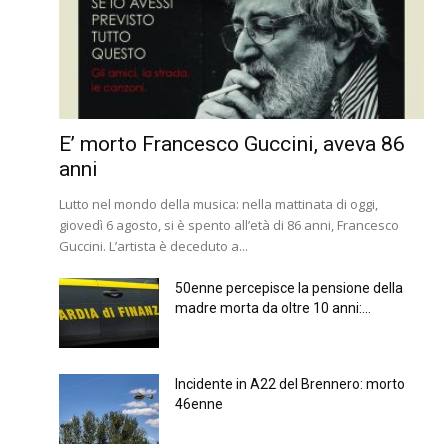
E’ morto Francesco Guccini, aveva 86
anni
Lutto nel mondo della musica: nella mattinata di oggi,
giovedì 6 agosto, si è spento all’età di 86 anni, Francesco
Guccini. L’artista è deceduto a...
50enne percepisce la pensione della
madre morta da oltre 10 anni:...
Incidente in A22 del Brennero: morto
46enne