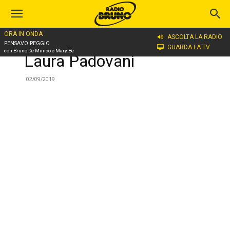
ORA IN ONDA
ASCOLTA LA RADIO
Home
Laura Padovani
PENSAVO PEGGIO
GUARDA LA TV
con Bruno De Minico e Mary Be
Laura Padovani
02/09/2019