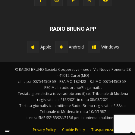
RADIO BRUNO APP
Apple
Android
Windows
© RADIO BRUNO Società Cooperativa – sede: Via Nuova Ponente 28
- 41012 Carpi (MO)
c.f. e p.i. 00754450369 – REA MO 182428 – R.I. MO 00754450369 –
PEC Mail: radiobruno@legalmail.it
Testata giornalistica (dev.radiobruno.it) c/o Tribunale di Modena
registrata al n°15/2021 in data 08/03/2021
Testata giornalistica emittente Radio Bruno registrata n° 884 al
Tribunale di Modena in data 10/9/1987
Licenza SIAE SSP 5392/I/5136 per i contenuti multimediali.
Privacy Policy
Cookie Policy
Trasparenza