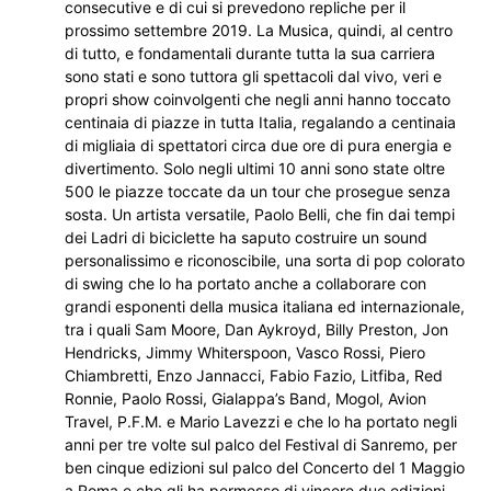
consecutive e di cui si prevedono repliche per il
prossimo settembre 2019. La Musica, quindi, al centro
di tutto, e fondamentali durante tutta la sua carriera
sono stati e sono tuttora gli spettacoli dal vivo, veri e
propri show coinvolgenti che negli anni hanno toccato
centinaia di piazze in tutta Italia, regalando a centinaia
di migliaia di spettatori circa due ore di pura energia e
divertimento. Solo negli ultimi 10 anni sono state oltre
500 le piazze toccate da un tour che prosegue senza
sosta. Un artista versatile, Paolo Belli, che fin dai tempi
dei Ladri di biciclette ha saputo costruire un sound
personalissimo e riconoscibile, una sorta di pop colorato
di swing che lo ha portato anche a collaborare con
grandi esponenti della musica italiana ed internazionale,
tra i quali Sam Moore, Dan Aykroyd, Billy Preston, Jon
Hendricks, Jimmy Whiterspoon, Vasco Rossi, Piero
Chiambretti, Enzo Jannacci, Fabio Fazio, Litfiba, Red
Ronnie, Paolo Rossi, Gialappa’s Band, Mogol, Avion
Travel, P.F.M. e Mario Lavezzi e che lo ha portato negli
anni per tre volte sul palco del Festival di Sanremo, per
ben cinque edizioni sul palco del Concerto del 1 Maggio
a Roma e che gli ha permesso di vincere due edizioni