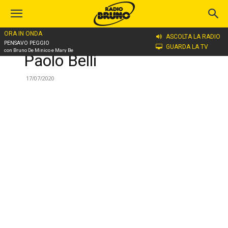
ORA IN ONDA
ASCOLTA LA RADIO
Home
Paolo Belli
PENSAVO PEGGIO
GUARDA LA TV
con Bruno De Minico e Mary Be
Paolo Belli
17/07/2020