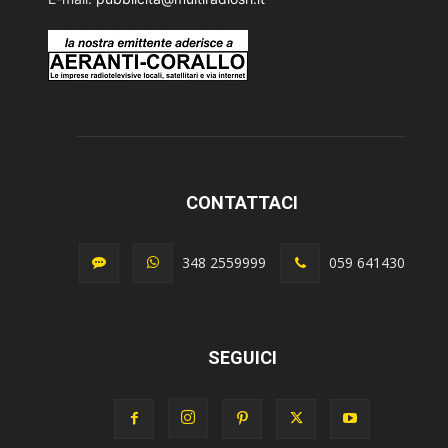
CONTATTACI
348 2559999
059 641430
SEGUICI