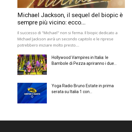
Michael Jackson, il sequel del biopic è
sempre più vicino: ecco...
Il successo di "Michael" non si ferma. Il biopic dedicato a
Michael Jackson avrà un secondo capitolo e le riprese
potrebbero iniziare molto presto....
Hollywood Vampires in Italia: le
Bambole di Pezza apriranno i due...
Yoga Radio Bruno Estate in prima
serata su Italia 1 con...