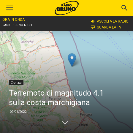
ORA IN ONDA
Home
Cronaca
ASCOLTA LA RADIO
RADIO BRUNO NIGHT
GUARDA LA TV
Cronaca
Terremoto di magnitudo 4.1
sulla costa marchigiana
09/06/2022