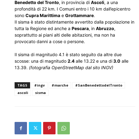
Benedetto del Tronto
, in provincia di
Ascoli
, a una
profondità di 22 km. I Comuni entro i 10 km dall’epicentro
sono
Cupra Marittima
e
Grottammare
.
Il sisma è stato distintamente avvertito dalla popolazione in
tutta la Regione ed anche a
Pescara
, in
Abruzzo
,
soprattutto ai piani alti delle abitazioni, ma non ha
provocato danni a cose o persone.
Il sisma di magnitudo 4.1 è stato seguito da altre due
scosse: una di magnitudo
2.4
alle 13.22 e una di
3.0
alle
13.39.
(fotografia OpenStreetMap dal sito INGV)
TAGS
#ingv
#marche
#SanBenedettodelTronto
ascoli
sisma