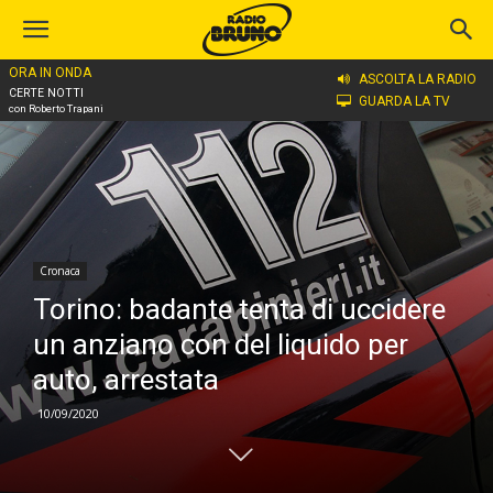
ORA IN ONDA
Home
Cronaca
ASCOLTA LA RADIO
CERTE NOTTI
GUARDA LA TV
con Roberto Trapani
Cronaca
Torino: badante tenta di uccidere
un anziano con del liquido per
auto, arrestata
10/09/2020