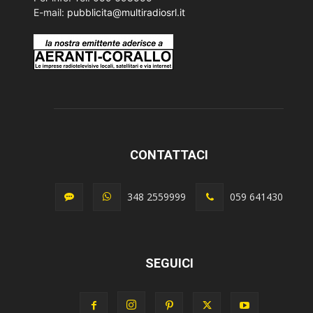
E-mail:
pubblicita@multiradiosrl.it
CONTATTACI
348 2559999
059 641430
SEGUICI