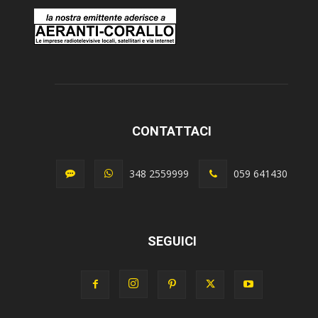
CONTATTACI
348 2559999
059 641430
SEGUICI