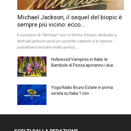
Michael Jackson, il sequel del biopic è
sempre più vicino: ecco...
Il successo di "Michael" non si ferma. Il biopic dedicato a
Michael Jackson avrà un secondo capitolo e le riprese
potrebbero iniziare molto presto....
Hollywood Vampires in Italia: le
Bambole di Pezza apriranno i due...
Yoga Radio Bruno Estate in prima
serata su Italia 1 con...