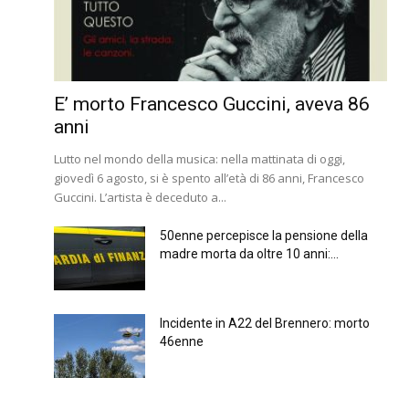
E’ morto Francesco Guccini, aveva 86
anni
Lutto nel mondo della musica: nella mattinata di oggi,
giovedì 6 agosto, si è spento all’età di 86 anni, Francesco
Guccini. L’artista è deceduto a...
50enne percepisce la pensione della
madre morta da oltre 10 anni:...
Incidente in A22 del Brennero: morto
46enne