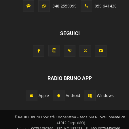
348 2559999
059 641430
SEGUICI
RADIO BRUNO APP
Apple
Android
Windows
© RADIO BRUNO Società Cooperativa – sede: Via Nuova Ponente 28
- 41012 Carpi (MO)
c.f. e p.i. 00754450369 – REA MO 182428 – R.I. MO 00754450369 –