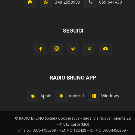
348 2559999
059 641430
SEGUICI
RADIO BRUNO APP
Apple
Android
Windows
© RADIO BRUNO Società Cooperativa – sede: Via Nuova Ponente 28
- 41012 Carpi (MO)
c.f. e p.i. 00754450369 – REA MO 182428 – R.I. MO 00754450369 –