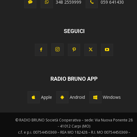
348 2559999
059 641430
SEGUICI
RADIO BRUNO APP
Apple
Android
Windows
© RADIO BRUNO Società Cooperativa – sede: Via Nuova Ponente 28
- 41012 Carpi (MO)
c.f. e p.i. 00754450369 – REA MO 182428 – R.I. MO 00754450369 –