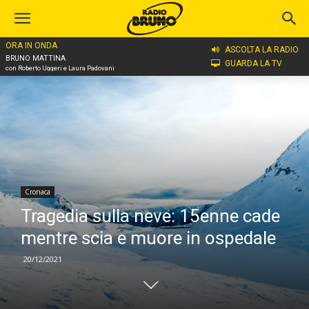
ORA IN ONDA
Home
Cronaca
ASCOLTA LA RADIO
BRUNO MATTINA
GUARDA LA TV
con Roberto Uggeri e Laura Padovani
Cronaca
Tragedia sulla neve: 15enne cade
mentre scia e muore in ospedale
20/12/2021